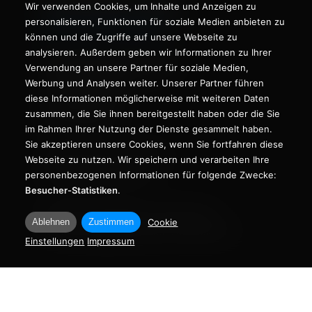
Wir verwenden Cookies, um Inhalte und Anzeigen zu
personalisieren, Funktionen für soziale Medien anbieten zu
können und die Zugriffe auf unsere Webseite zu
analysieren. Außerdem geben wir Informationen zu Ihrer
Dachdeckermeisterbetrieb
Verwendung an unsere Partner für soziale Medien,
Marco Zeuzheim
Werbung und Analysen weiter. Unserer Partner führen
diese Informationen möglicherweise mit weiteren Daten
Emser Straße 173
zusammen, die Sie ihnen bereitgestellt haben oder die Sie
56076 Koblenz
im Rahmen Ihrer Nutzung der Dienste gesammelt haben.
Sie akzeptieren unsere Cookies, wenn Sie fortfahren diese
Telefon: 0261 / 1 33 66 43
Webseite zu nutzen. Wir speichern und verarbeiten Ihre
Fax: 0261 / 1 33 43 060
personenbezogenen Informationen für folgende Zwecke:
Besucher-Statistiken
.
Internet:
dachdecker-zeuzheim.de
Ablehnen
Zustimmen
Cookie
E-Mail:
info@dachdecker-zeuzheim.de
Einstellungen
Impressum