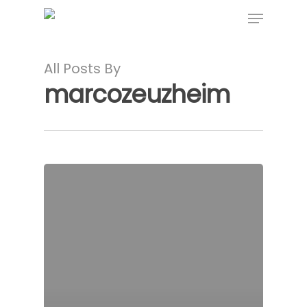
Skip
Menu
to
Close
main
Menu
content
All Posts By
marcozeuzheim